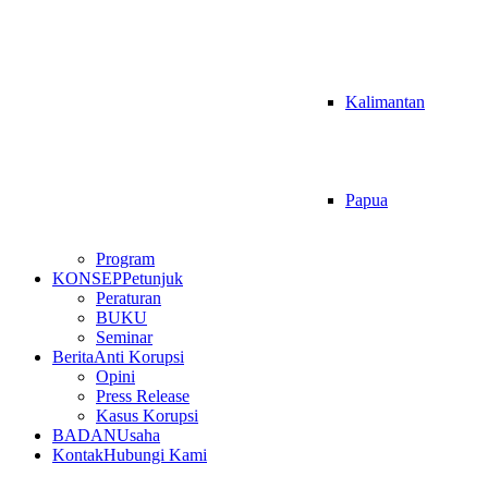
Kalimantan
Papua
Program
KONSEP
Petunjuk
Peraturan
BUKU
Seminar
Berita
Anti Korupsi
Opini
Press Release
Kasus Korupsi
BADAN
Usaha
Kontak
Hubungi Kami