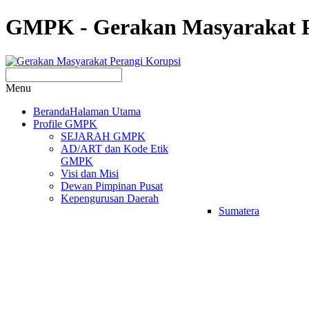
GMPK - Gerakan Masyarakat P
Menu
Beranda
Halaman Utama
Profile
GMPK
SEJARAH GMPK
AD/ART dan Kode Etik
GMPK
Visi dan Misi
Dewan Pimpinan Pusat
Kepengurusan Daerah
Sumatera